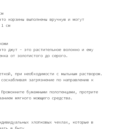
см
что корзины выполнены вручную и могут
 1 см
кожи
что джут - это растительное волокно и ему
енка от золотистого до серого.
еткой, при необходимости с мыльным раствором.
 соскабливая загрязнение по направлению к
 Промокните бумажными полотенцами, протрите
ванием мягкого моющего средства.
ндивидуальных хлопковых чехлах, которые в
вать в быту.