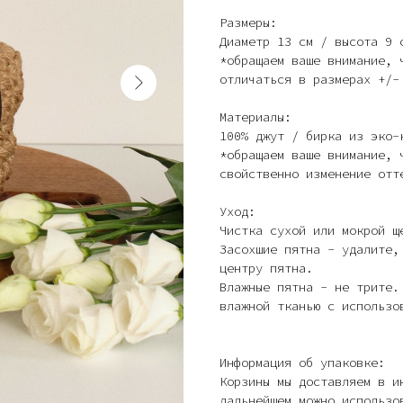
Размеры:
Диаметр 13 см / высота 9 
*обращаем ваше внимание, 
отличаться в размерах +/-
Материалы:
100% джут / бирка из эко-
*обращаем ваше внимание, 
свойственно изменение отт
Уход:
Чистка сухой или мокрой щ
Засохшие пятна - удалите,
центру пятна.
Влажные пятна - не трите.
влажной тканью с использо
Информация об упаковке:
Корзины мы доставляем в и
дальнейшем можно использо