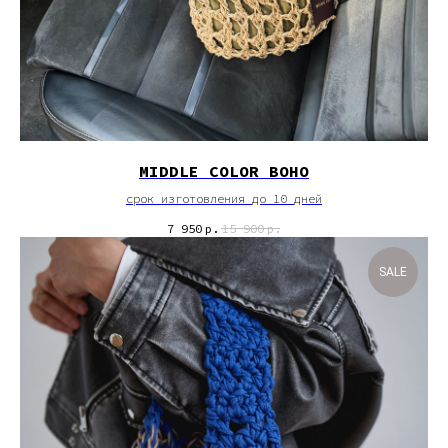
MIDDLE COLOR BOHO
срок изготовления до 10 дней
7 950
р.
15 900
р.
SALE